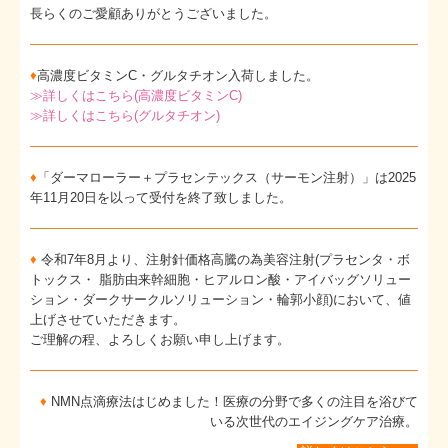
長らくのご愛顧ありがとうございました。
♦
高濃度ビタミンC・グルタチオン入荷しました。
≫詳しくはこちら(高濃度ビタミンC)
≫詳しくはこちら(グルタチオン)
♦
「ダーマローラー＋プラセンテックス（サーモン注射）」は2025
年11月20日を以って受付を終了致しました。
♦
令和7年8月より、注射針価格高騰の為美容注射(プラセンタ・ボ
トックス・ 脂肪由来幹細胞・ヒアルロン酸・アイバッグソリュー
ション・ダークサークルソリューション・輪郭小顔)において、値
上げさせていただきます。
ご理解の程、よろしくお願い申し上げます。
♦
NMN点滴療法はじめました！医療の分野で多くの注目を浴びて
いる次世代のエイジングケア治療。