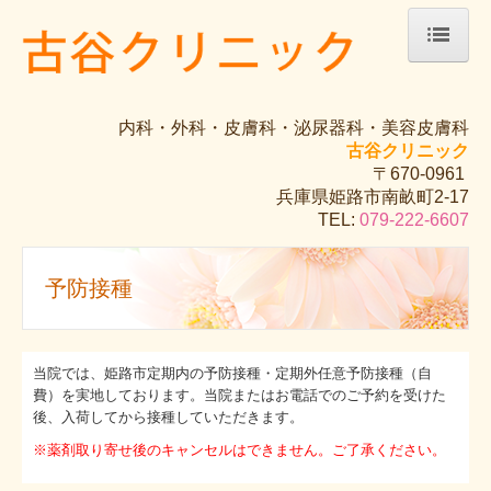
ホーム
内科・外科・皮膚科・泌尿器科・美容皮膚科
院長紹介
古谷クリニック
〒670-0961
診療のご案内
兵庫県姫路市南畝町2-17
TEL:
079-222-6607
アレルギー
健康診断（自費診療）
予防接種
予防接種
当院では、姫路市定期内の予防接種・定期外任意予防接種（自
アクセス
費）を実地しております。当院またはお電話でのご予約を受けた
後、入荷してから接種していただきます。
美容皮膚科
※薬剤取り寄せ後のキャンセルはできません。ご了承ください。
美肌