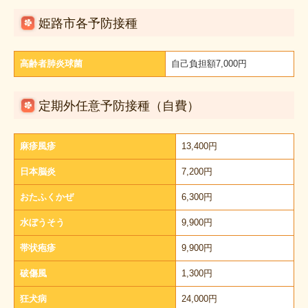
姫路市各予防接種
しみ・しわ
エイジングケア
高齢者肺炎球菌
自己負担額7,000円
脂肪燃焼・ダイエット外来
定期外任意予防接種（自費）
疲労回復・デトックス
ピアス装備（自費診療）
麻疹風疹
13,400円
日本脳炎
7,200円
男性外来（自費診療）
おたふくかぜ
6,300円
併設サロン Un Ruban Doux
水ぼうそう
9,900円
帯状疱疹
9,900円
破傷風
1,300円
狂犬病
24,000円