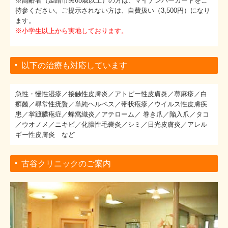
※高齢者（姫路市民65歳以上）の方は、マイナンバーカードをご
持参ください。ご提示されない方は、自費扱い（3,500円）になり
ます。
※小学生以上から実地しております。
以下の治療も対応しています
急性・慢性湿疹／接触性皮膚炎／アトピー性皮膚炎／蕁麻疹／白
癬菌／尋常性疣贅／単純ヘルペス／帯状疱疹／ウイルス性皮膚疾
患／掌蹠膿疱症／蜂窩織炎／アテローム／ 巻き爪／陥入爪／タコ
／ウオノメ／ニキビ／化膿性毛嚢炎／シミ／日光皮膚炎／アレル
ギー性皮膚炎 など
古谷クリニックのご案内