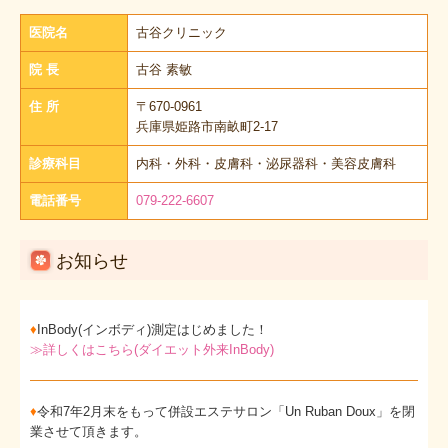
医院名
古谷クリニック
院 長
古谷 素敏
住 所
〒670-0961
兵庫県姫路市南畝町2-17
診療科目
内科・外科・皮膚科・泌尿器科・美容皮膚科
電話番号
079-222-6607
お知らせ
♦
InBody(インボディ)測定はじめました！
≫
詳しくはこちら(ダイエット外来InBody)
♦
令和7年2月末をもって併設エステサロン「Un Ruban Doux」を閉
業させて頂きます。