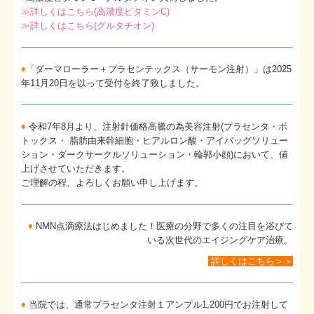
≫詳しくはこちら(高濃度ビタミンC)
≫詳しくはこちら(グルタチオン)
♦
「ダーマローラー＋プラセンテックス（サーモン注射）」は2025
年11月20日を以って受付を終了致しました。
♦
令和7年8月より、注射針価格高騰の為美容注射(プラセンタ・ボ
トックス・ 脂肪由来幹細胞・ヒアルロン酸・アイバッグソリュー
ション・ダークサークルソリューション・輪郭小顔)において、値
上げさせていただきます。
ご理解の程、よろしくお願い申し上げます。
♦
NMN点滴療法はじめました！医療の分野で多くの注目を浴びて
いる次世代のエイジングケア治療。
詳しくはこちら＞＞
♦
当院では、通常プラセンタ注射１アンプル1,200円でお注射して