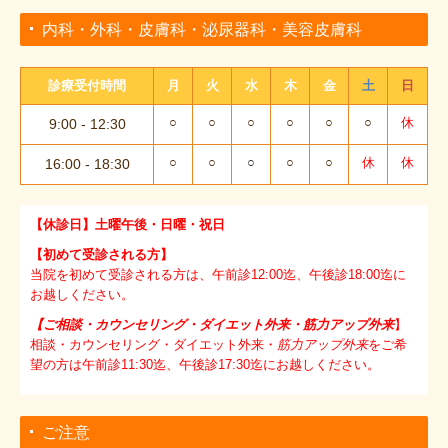
内科・外科・皮膚科・泌尿器科・美容皮膚科
診療受付時間
月
火
水
木
金
土
日
○
○
○
○
○
○
休
9:00 - 12:30
○
○
○
○
○
休
休
16:00
- 18
:30
【休診日】土曜午後・日曜・祝日
【初めて受診される方】
当院を初めて受診される方は、午前診12:00迄、午後診18:00迄に
お越しください。
【ご相談・カウンセリング・ダイエット外来・筋力アップ外来
】
相談・カウンセリング・ダイエット外来・
筋力アップ外来
をご希
望の方は午前診11:30迄、午後診17:30迄にお越しください。
ご注意