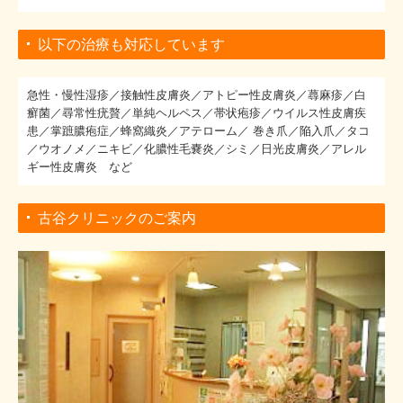
以下の治療も対応しています
急性・慢性湿疹／接触性皮膚炎／アトピー性皮膚炎／蕁麻疹／白
癬菌／尋常性疣贅／単純ヘルペス／帯状疱疹／ウイルス性皮膚疾
患／掌蹠膿疱症／蜂窩織炎／アテローム／ 巻き爪／陥入爪／タコ
／ウオノメ／ニキビ／化膿性毛嚢炎／シミ／日光皮膚炎／アレル
ギー性皮膚炎 など
古谷クリニックのご案内