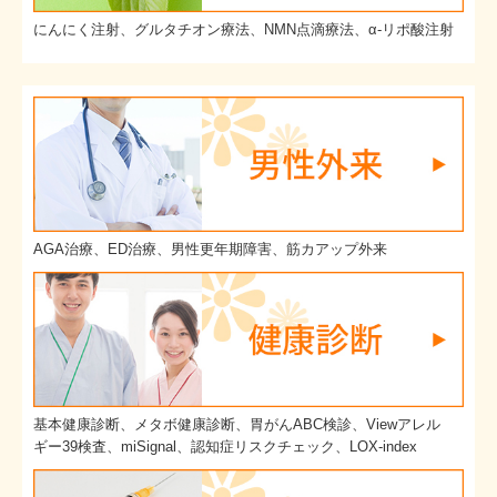
にんにく注射、グルタチオン療法、NMN点滴療法、α-リポ酸注射
AGA治療、ED治療、男性更年期障害、筋カアップ外来
基本健康診断、メタボ健康診断、胃がんABC検診、Viewアレル
ギー39検査、miSignal、認知症リスクチェック、LOX-index