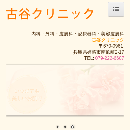
ホーム
内科・外科・皮膚科・泌尿器科・美容皮膚科
院長紹介
古谷クリニック
〒670-0961
診療のご案内
兵庫県姫路市南畝町2-17
TEL:
079-222-6607
アレルギー
健康診断（自費診療）
予防接種
アクセス
美容皮膚科
美肌