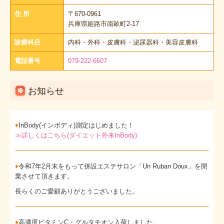
住 所
〒670-0961
兵庫県姫路市南畝町2-17
診療科目
内科・外科・皮膚科・泌尿器科・美容皮膚科
電話番号
079-222-6607
お知らせ
♦
InBody(インボディ)測定はじめました！
≫
詳しくはこちら(ダイエット外来InBody)
♦
令和7年2月末をもって併設エステサロン「Un Ruban Doux」を閉
業させて頂きます。
長らくのご愛顧ありがとうございました。
♦
高濃度ビタミンC・グルタチオン入荷しました。