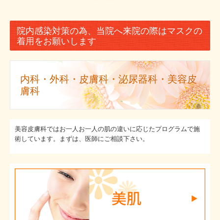
しみ・しわ
院内感染対策の為、当院へ来院の際はマスクの
エイジングケア
着用をお願いします
脂肪燃焼・ダイエット外来
内科・外科・皮膚科・泌尿器科・美容皮
疲労回復・デトックス
膚科
ピアス装備（自費診療）
男性外来（自費診療）
美容皮膚科ではお一人お一人の肌の違いに応じたプログラムで施
術しています。まずは、医師にご相談下さい。
併設サロン Un Ruban Doux