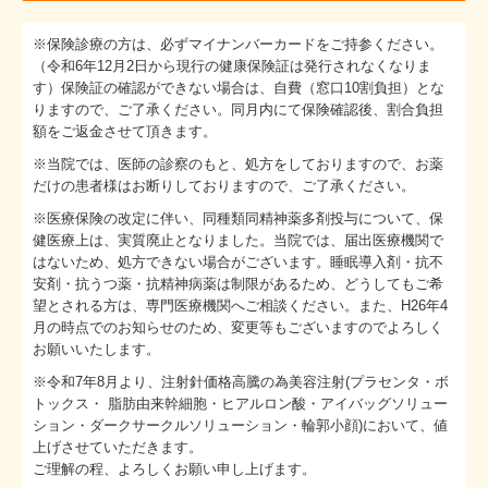
※保険診療の方は、必ずマイナンバーカードをご持参ください。
（令和6年12月2日から現行の健康保険証は発行されなくなりま
す）保険証の確認ができない場合は、自費（窓口10割負担）とな
りますので、ご了承ください。同月内にて保険確認後、割合負担
額をご返金させて頂きます。
※当院では、医師の診察のもと、処方をしておりますので、お薬
だけの患者様はお断りしておりますので、ご了承ください。
※医療保険の改定に伴い、同種類同精神薬多剤投与について、保
健医療上は、実質廃止となりました。当院では、届出医療機関で
はないため、処方できない場合がございます。睡眠導入剤・抗不
安剤・抗うつ薬・抗精神病薬は制限があるため、どうしてもご希
望とされる方は、専門医療機関へご相談ください。また、H26年4
月の時点でのお知らせのため、変更等もございますのでよろしく
お願いいたします。
※令和7年8月より、注射針価格高騰の為美容注射(プラセンタ・ボ
トックス・ 脂肪由来幹細胞・ヒアルロン酸・アイバッグソリュー
ション・ダークサークルソリューション・輪郭小顔)において、値
上げさせていただきます。
ご理解の程、よろしくお願い申し上げます。