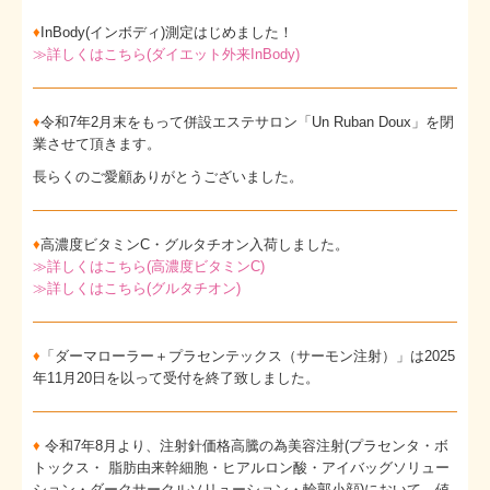
♦
InBody(インボディ)測定はじめました！
≫
詳しくはこちら(ダイエット外来InBody)
♦
令和7年2月末をもって併設エステサロン「Un Ruban Doux」を閉
業させて頂きます。
長らくのご愛顧ありがとうございました。
♦
高濃度ビタミンC・グルタチオン入荷しました。
≫詳しくはこちら(高濃度ビタミンC)
≫詳しくはこちら(グルタチオン)
♦
「ダーマローラー＋プラセンテックス（サーモン注射）」は2025
年11月20日を以って受付を終了致しました。
♦
令和7年8月より、注射針価格高騰の為美容注射(プラセンタ・ボ
トックス・ 脂肪由来幹細胞・ヒアルロン酸・アイバッグソリュー
ション・ダークサークルソリューション・輪郭小顔)において、値