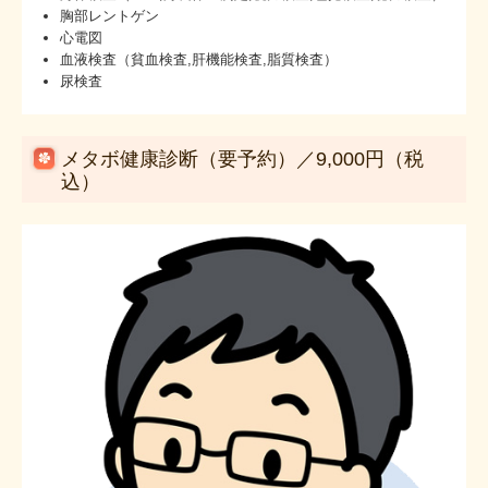
胸部レントゲン
心電図
血液検査（貧血検査,肝機能検査,脂質検査）
尿検査
メタボ健康診断（要予約）／9,000円（税
込）