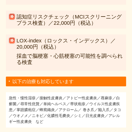
認知症リスクチェック（MCIスクリーニング
プラス検査）／22,000円（税込）
LOX-index（ロックス・インデックス）／
20,000円（税込）
採血で脳梗塞・心筋梗塞の可能性を調べられ
る検査
以下の治療も対応しています
急性・慢性湿疹／接触性皮膚炎／アトピー性皮膚炎／蕁麻疹／白
癬菌／尋常性疣贅／単純ヘルペス／帯状疱疹／ウイルス性皮膚疾
患／掌蹠膿疱症／蜂窩織炎／アテローム／ 巻き爪／陥入爪／タコ
／ウオノメ／ニキビ／化膿性毛嚢炎／シミ／日光皮膚炎／アレル
ギー性皮膚炎 など