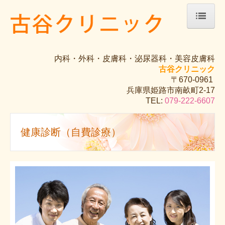
ホーム
内科・外科・皮膚科・泌尿器科・美容皮膚科
院長紹介
古谷クリニック
〒670-0961
診療のご案内
兵庫県姫路市南畝町2-17
TEL:
079-222-6607
アレルギー
健康診断（自費診療）
健康診断（自費診療）
予防接種
アクセス
美容皮膚科
美肌