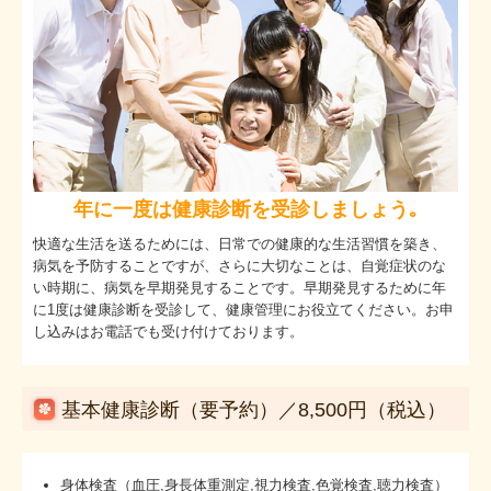
しみ・しわ
エイジングケア
脂肪燃焼・ダイエット外来
疲労回復・デトックス
年に一度は健康診断を受診しましょう｡
ピアス装備（自費診療）
快適な生活を送るためには、日常での健康的な生活習慣を築き、
病気を予防することですが、さらに大切なことは、自覚症状のな
男性外来（自費診療）
い時期に、病気を早期発見することです。早期発見するために年
に1度は健康診断を受診して、健康管理にお役立てください。お申
併設サロン Un Ruban Doux
し込みはお電話でも受け付けております。
基本健康診断（要予約）／8,500円（税込）
身体検査（血圧,身長体重測定,視力検査,色覚検査,聴力検査）