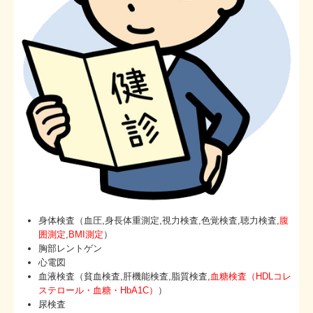
身体検査（血圧,身長体重測定,視力検査,色覚検査,聴力検査,
腹
囲測定
,
BMI測定
）
胸部レントゲン
心電図
血液検査（貧血検査,肝機能検査,脂質検査,
血糖検査（HDLコレ
ステロール・血糖・HbA1C）
）
尿検査