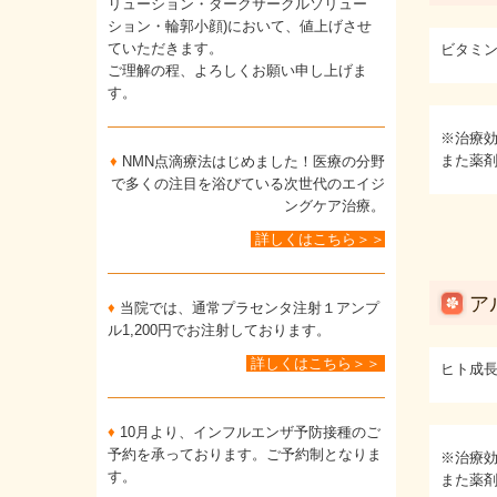
リューション・ダークサークルソリュー
ション・輪郭小顔)において、値上げさせ
ていただきます。
ビタミン
ご理解の程、よろしくお願い申し上げま
す。
※治療
また薬
♦
NMN点滴療法はじめました！医療の分野
で多くの注目を浴びている次世代のエイジ
ングケア治療。
詳しくはこちら＞＞
ア
♦
当院では、通常プラセンタ注射１アンプ
ル1,200円でお注射しております。
詳しくはこちら＞＞
ヒト成
♦
10月より、インフルエンザ予防接種のご
予約を承っております。ご予約制となりま
※治療
す。
また薬