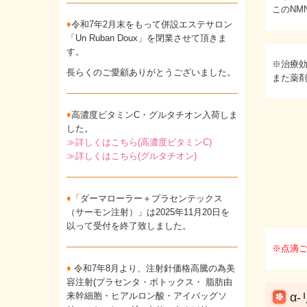
このN
♦
令和7年2月末をもって併設エステサロン
「Un Ruban Doux」を閉業させて頂きま
す。
※治療
長らくのご愛顧ありがとうございました。
また薬
♦
高濃度ビタミンC・グルタチオン入荷しま
した。
≫詳しくはこちら(高濃度ビタミンC)
≫詳しくはこちら(グルタチオン)
♦
「ダーマローラー＋プラセンテックス
（サーモン注射）」は2025年11月20日を
以って受付を終了致しました。
※点滴ご
♦
令和7年8月より、注射針価格高騰の為美
容注射(プラセンタ・ボトックス・ 脂肪由
来幹細胞・ヒアルロン酸・アイバッグソ
α