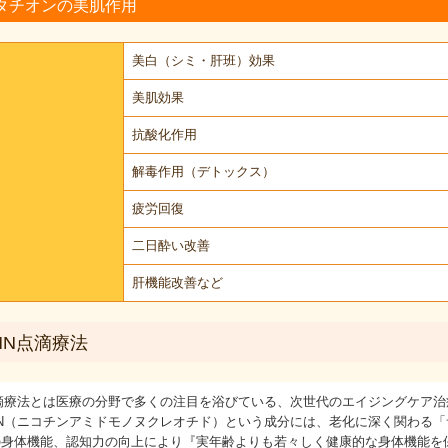
タチオンの美肌作用
美白（シミ・肝班）効果
美肌効果
抗酸化作用
解毒作用（デトックス）
疲労回復
二日酔い改善
肝機能改善など
MN点滴療法
点滴療法とは医療の分野で多くの注目を浴びている、次世代のエイジングケア治
MN（ニコチンアミドモノヌクレオチド）という成分には、老化に深く関わる
の身体機能、認知力の向上により『実年齢よりも若々しく健康的な身体機能を