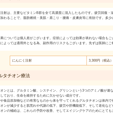
く注射は、主要なビタミンB群を全て高濃度に混入したものです。疲労回復・
が加わることで、脂肪燃焼・美肌・肩こり・腰痛・皮膚炎等に有効です。多少
効果については個人差がございます。症状によっては効果が表れない場合もご
剤によっては適用外となる為、副作用のリスクもございます。先ずは医師にご
にんにく注射
3,300円（税込
ルタチオン療法
チオンとは、グルタミン酸、システイン、グリシンという3つのアミノ酸が連
在しており、生命を維持するために欠かせない成分です。
素や食品添加物などの有害なものから体を守ってくれるグルタチオンは体内で
チオンが減少すると肌荒れや代謝の低下、疲労や肝機能低下、そして老化など
チオンの補給は、これらの予防や改善、そしてエイジングケアのためにとても