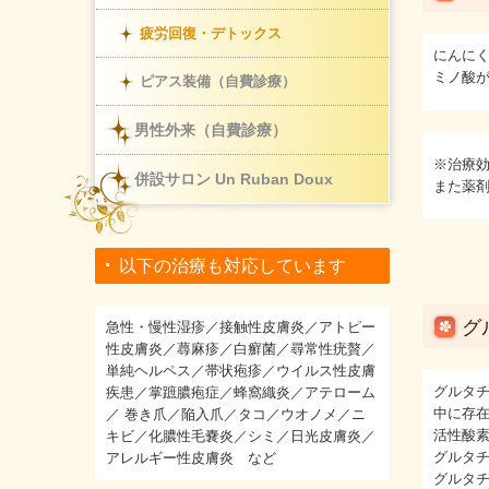
疲労回復・デトックス
にんに
ミノ酸
ピアス装備（自費診療）
男性外来（自費診療）
※治療
併設サロン Un Ruban Doux
また薬
以下の治療も対応しています
グ
急性・慢性湿疹／接触性皮膚炎／アトピー
性皮膚炎／蕁麻疹／白癬菌／尋常性疣贅／
単純ヘルペス／帯状疱疹／ウイルス性皮膚
グルタ
疾患／掌蹠膿疱症／蜂窩織炎／アテローム
中に存
／ 巻き爪／陥入爪／タコ／ウオノメ／ニ
活性酸
キビ／化膿性毛嚢炎／シミ／日光皮膚炎／
グルタ
アレルギー性皮膚炎 など
グルタ