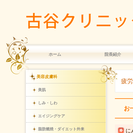
ホーム
院長紹介
美容皮膚科
疲労
美肌
しみ・しわ
お
エイジングケア
脂肪燃焼・ダイエット外来
に