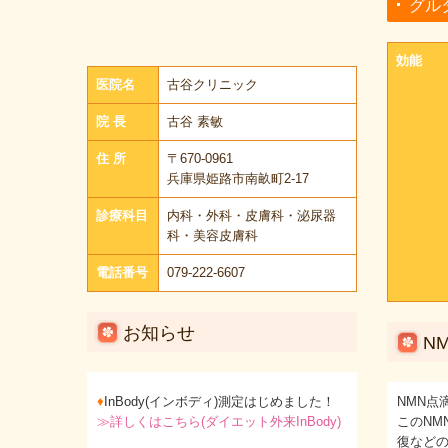
グル
効能
医院名
古谷クリニック
院 長
古谷 素敏
住 所
〒670-0961
兵庫県姫路市南畝町2-17
診療科目
内科・外科・皮膚科・泌尿器
科・美容皮膚科
電話番号
079-222-6607
お知らせ
N
♦
InBody(インボディ)測定はじめました！
NMN
≫
詳しくはこちら(ダイエット外来InBody)
このN
復など