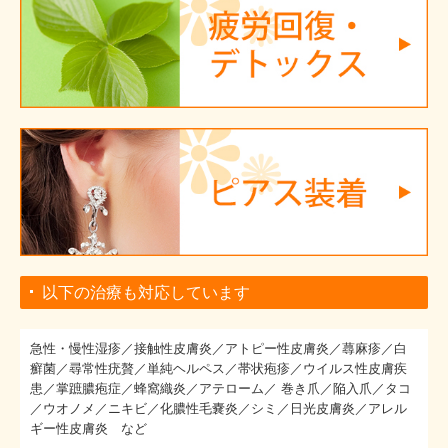
以下の治療も対応しています
急性・慢性湿疹／接触性皮膚炎／アトピー性皮膚炎／蕁麻疹／白
癬菌／尋常性疣贅／単純ヘルペス／帯状疱疹／ウイルス性皮膚疾
患／掌蹠膿疱症／蜂窩織炎／アテローム／ 巻き爪／陥入爪／タコ
／ウオノメ／ニキビ／化膿性毛嚢炎／シミ／日光皮膚炎／アレル
ギー性皮膚炎 など