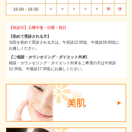
○
○
○
○
○
休
休
16:00
- 18
:30
しみ・しわ
エイジングケア
【休診日】土曜午後・日曜・祝日
脂肪燃焼・ダイエット外来
【初めて受診される方】
当院を初めて受診される方は、午前診12:00迄、午後診18:00迄に
お越しください。
疲労回復・デトックス
【ご相談・カウンセリング・ダイエット外来
】
ピアス装備（自費診療）
相談・カウンセリング・ダイエット外来をご希望の方は午前診
11:30迄、午後診17:30迄にお越しください。
男性外来（自費診療）
併設サロン Un Ruban Doux