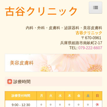
ホーム
内科・外科・皮膚科・泌尿器科・美容皮膚科
院長紹介
古谷クリニック
〒670-0961
診療のご案内
兵庫県姫路市南畝町2-17
TEL:
079-222-6607
アレルギー
健康診断（自費診療）
美容皮膚科
予防接種
診療時間
アクセス
美容皮膚科
診療受付時間
月
火
水
木
金
土
日
○
○
○
○
○
○
休
美肌
9:00 - 12:30